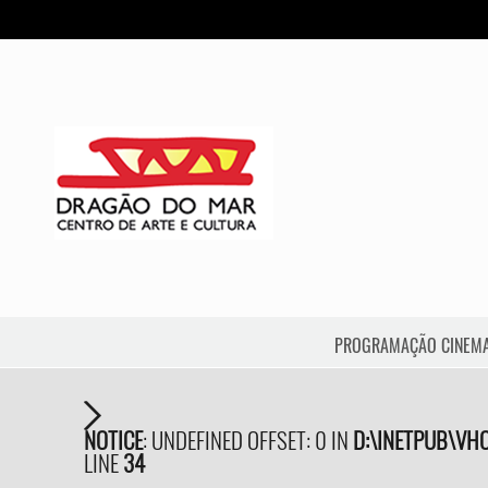
PROGRAMAÇÃO CINEM
NOTICE
: UNDEFINED OFFSET: 0 IN
D:\INETPUB\VH
LINE
34